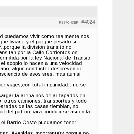
#4024
RESPONDER
dad puedamos vivir como realmente nos
ue liviano y el parque pesado si
.porque la division transito no
sitan por la Calle Corrientes en
ermitida por la ley Nacional de Transio
 el acopio lo hacen a una velocidad
ciano, algun conductor desprevenido
nsciencia de esos sres, mas aun si
or viajes,con total impunidad…no se
argar la arena nos dejar tapados en
o, otros camiones, transportes y todo
aredes de las casas tiemblan, no
 del patron para conducirse asi en la
 el Barrio Oeste puedamos tener
udad, Avenidas importante)y porque no