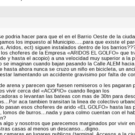
e podria hacer para que el en el Barrio Oeste de la ciu
mos los impuesto al Municipio…..para que existe el parq
 Aridos, ect) siguen instalados dentro de los barrios???.
e los choferes de la Empresa «ARIDOS EL GOLFO» que tran
e y hasta el acopio) a una velocidad muy superior a la p
no se imaginan cuando bajan pasando la Calle ALEM hacia
te hasta ahora nunca se cruzo un niño en bicicleta, un an
estar lamentando un accidente gravisimo por falta de co
de arena y parecen que fuesen remiseros o les pagaran p
es vivir cerca del «ACOPIO» cuando llegan los
cadoras o levantan las bateas con mas de 30tn para desc
nos…Por aca tambien transitan la linea de colectivo urban
do pasan esos choferes de arido «EL GOLFO» hasta las p
, lomos de burros…nada y para colmo cuentan con el habal
en?
a algo y nosotros que parecemos marginados por vivir en
stras casas al menos un descanso…digno.
 camaras en lugares publicos (terminal, Accesos a la ci