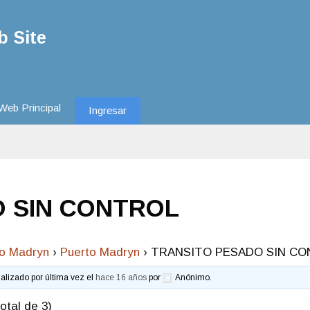
 Site
Web Principal
Ingresar
 SIN CONTROL
to Madryn
›
Puerto Madryn
›
TRANSITO PESADO SIN C
ualizado por última vez el
hace 16 años
por
Anónimo
.
otal de 3)