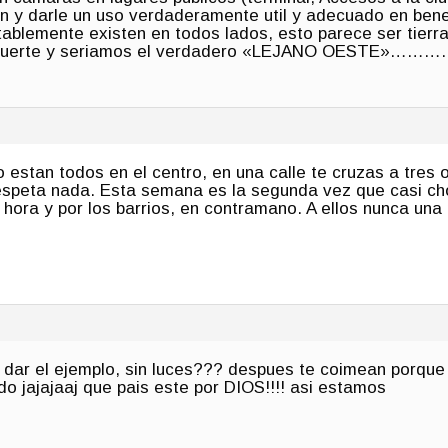
en y darle un uso verdaderamente util y adecuado en benef
blemente existen en todos lados, esto parece ser tierra 
 muerte y seriamos el verdadero «LEJANO OESTE»………
o estan todos en el centro, en una calle te cruzas a tres
respeta nada. Esta semana es la segunda vez que casi ch
r hora y por los barrios, en contramano. A ellos nunca una
 dar el ejemplo, sin luces??? despues te coimean porque
o jajajaaj que pais este por DIOS!!!! asi estamos