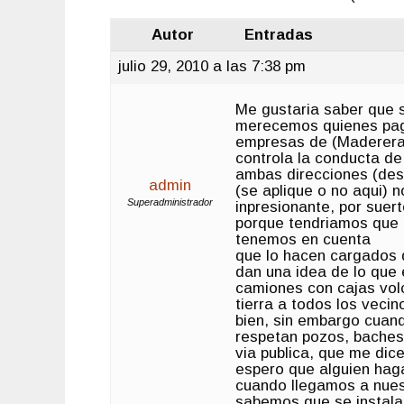
Autor
Entradas
julio 29, 2010 a las 7:38 pm
Me gustaria saber que s
merecemos quienes paga
empresas de (Madereras,
controla la conducta d
ambas direcciones (desd
admin
(se aplique o no aqui) 
Superadministrador
inpresionante, por suer
porque tendriamos que 
tenemos en cuenta
que lo hacen cargados 
dan una idea de lo que 
camiones con cajas vol
tierra a todos los veci
bien, sin embargo cuan
respetan pozos, baches
via publica, que me dic
espero que alguien hag
cuando llegamos a nue
sabemos que se instalan