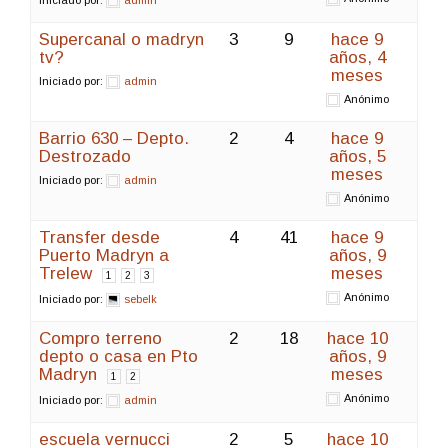
Supercanal o madryn
3
9
hace 9
tv?
años, 4
meses
Iniciado por:
admin
Anónimo
Barrio 630 – Depto.
2
4
hace 9
Destrozado
años, 5
meses
Iniciado por:
admin
Anónimo
Transfer desde
4
41
hace 9
Puerto Madryn a
años, 9
Trelew
meses
1
2
3
Anónimo
Iniciado por:
sebelk
Compro terreno
2
18
hace 10
depto o casa en Pto
años, 9
Madryn
meses
1
2
Anónimo
Iniciado por:
admin
escuela vernucci
2
5
hace 10