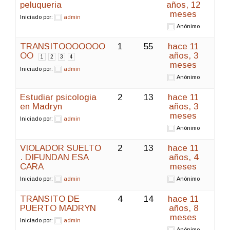
peluqueria
años, 12
meses
Iniciado por:
admin
Anónimo
TRANSITOOOOOOO
1
55
hace 11
OO
años, 3
1
2
3
4
meses
Iniciado por:
admin
Anónimo
Estudiar psicologia
2
13
hace 11
en Madryn
años, 3
meses
Iniciado por:
admin
Anónimo
VIOLADOR SUELTO
2
13
hace 11
. DIFUNDAN ESA
años, 4
CARA
meses
Iniciado por:
admin
Anónimo
TRANSITO DE
4
14
hace 11
PUERTO MADRYN
años, 8
meses
Iniciado por:
admin
Anónimo