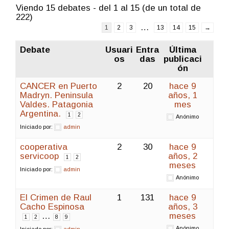
Viendo 15 debates - del 1 al 15 (de un total de
222)
…
1
2
3
13
14
15
→
Debate
Usuari
Entra
Última
os
das
publicaci
ón
CANCER en Puerto
2
20
hace 9
Madryn. Peninsula
años, 1
Valdes. Patagonia
mes
Argentina.
1
2
Anónimo
Iniciado por:
admin
cooperativa
2
30
hace 9
servicoop
años, 2
1
2
meses
Iniciado por:
admin
Anónimo
El Crimen de Raul
1
131
hace 9
Cacho Espinosa
años, 3
…
meses
1
2
8
9
Anónimo
Iniciado por:
admin