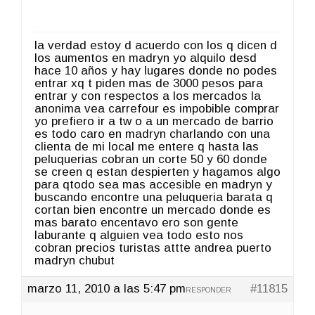
la verdad estoy d acuerdo con los q dicen d
los aumentos en madryn yo alquilo desd
hace 10 años y hay lugares donde no podes
entrar xq t piden mas de 3000 pesos para
entrar y con respectos a los mercados la
anonima vea carrefour es impobible comprar
yo prefiero ir a tw o a un mercado de barrio
es todo caro en madryn charlando con una
clienta de mi local me entere q hasta las
peluquerias cobran un corte 50 y 60 donde
se creen q estan despierten y hagamos algo
para qtodo sea mas accesible en madryn y
buscando encontre una peluqueria barata q
cortan bien encontre un mercado donde es
mas barato encentavo ero son gente
laburante q alguien vea todo esto nos
cobran precios turistas attte andrea puerto
madryn chubut
marzo 11, 2010 a las 5:47 pm
#11815
RESPONDER