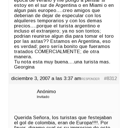
epoca de verano y me pongo a pensar si
estoy en el sur de Argentina o en Miami o en
algun pais europeo….creo amigos que
deberian de dejar de especular con los
alquileres temporarios y con los demas
precios….porque el turista argentino e
incluso el extranjero; ya no son tontos;
podrian reunirse algun dia para tomar el toro
por las astas?? Estamos en Argentina, eso
es verdad; pero sería bonito que fueramos
tratados COMERCIALMENTE; de otra
manera.
Tu nota esta muy buena….una turista mas.
Georgina
diciembre 3, 2007 a las 3:37 am
#8312
RESPONDER
Anónimo
Invitado
Querida Señora, los turistas que festejaban
el gol de colombia, eran de Europa!!!!. Por
favor, digame cual es su impresion de esto.