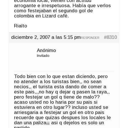
economia local, vienen con actitud
arrogante e irrespetuosa. Había que verlos
como festejaban el segundo gol de
colombia en Lizard café.
Rialto
diciembre 2, 2007 a las 5:15 pm
#8310
RESPONDER
Anónimo
Invitado
Todo bien con lo que estan diciendo, pero
no atender a los turistas bien,, no sean
necios,, el turista esta dando de comer a
este pais,,,no hay q dejar q pasen la raya,,
pero festejar un gol q tiene de malo??
acaso usted no lo haria por su pais si
estuviera en otro lugar?? incluso usted se
arriesgaria a festejar un gol en otro pais
recuerde que quizas despues los locales le
dan una paliza¡¡ asi q dejelos es solo un
partido,,