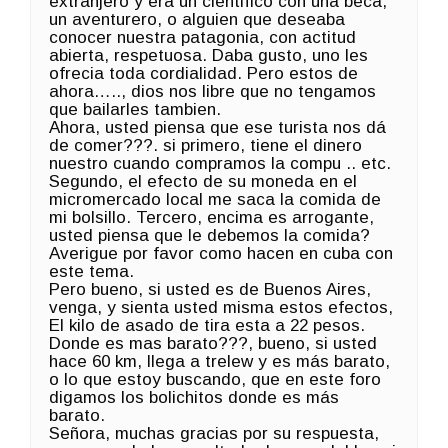
extranjero y era un cientifico con una beca,
un aventurero, o alguien que deseaba
conocer nuestra patagonia, con actitud
abierta, respetuosa. Daba gusto, uno les
ofrecia toda cordialidad. Pero estos de
ahora….., dios nos libre que no tengamos
que bailarles tambien.
Ahora, usted piensa que ese turista nos dá
de comer???. si primero, tiene el dinero
nuestro cuando compramos la compu .. etc.
Segundo, el efecto de su moneda en el
micromercado local me saca la comida de
mi bolsillo. Tercero, encima es arrogante,
usted piensa que le debemos la comida?
Averigue por favor como hacen en cuba con
este tema.
Pero bueno, si usted es de Buenos Aires,
venga, y sienta usted misma estos efectos,
El kilo de asado de tira esta a 22 pesos.
Donde es mas barato???, bueno, si usted
hace 60 km, llega a trelew y es más barato,
o lo que estoy buscando, que en este foro
digamos los bolichitos donde es más
barato.
Señora, muchas gracias por su respuesta,