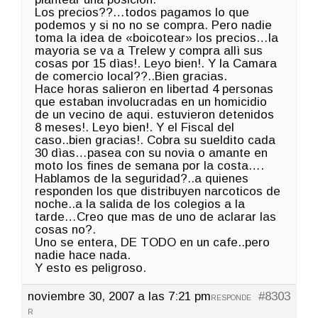
Los precios??…todos pagamos lo que
podemos y si no no se compra. Pero nadie
toma la idea de «boicotear» los precios…la
mayoria se va a Trelew y compra allì sus
cosas por 15 dìas!. Leyo bien!. Y la Camara
de comercio local??..Bien gracias.
Hace horas salieron en libertad 4 personas
que estaban involucradas en un homicidio
de un vecino de aqui. estuvieron detenidos
8 meses!. Leyo bien!. Y el Fiscal del
caso..bien gracias!. Cobra su sueldito cada
30 dìas…pasea con su novia o amante en
moto los fines de semana por la costa….
Hablamos de la seguridad?..a quienes
responden los que distribuyen narcoticos de
noche..a la salida de los colegios a la
tarde…Creo que mas de uno de aclarar las
cosas no?.
Uno se entera, DE TODO en un cafe..pero
nadie hace nada.
Y esto es peligroso.
noviembre 30, 2007 a las 7:21 pm
#8303
RESPONDE
R