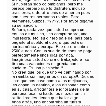
Si hubieran sido colombianos, pero me
parece bárbaro que lo disfruten, incluso
brasileros, o de otro pais de américa pues
son nuestros hermanos rivales. Pero
Alemanes, Suizos, ?????. Por favor digame
su sensación.
Señora, cada vez que usted compra un
equipo de musica, una computadora, una
impresora, etc, su dinero sale del pais para
pagarle el sueldo al obrero que esta en
norteamérica y europa. Ése obrero cobra
2500 euros. Con un sueldo de esos se paga
perfectamente unos dias por acá.
Imagínese usted obrera o trabajadora, se
tira unas vacaciones en grecia con un
sueldito. Es una pichincha !!.
No crea que los que uno ve caminando por
la rambla son magnates en europa!!. Dios no
libre que nos pase como a los mejicanos,
les copan un destino, ellos disponen como
en su casa, arrogantes e ignorantes de la
persona local, si hasto los mozos en un
ratito libre les tienen que bailar algo.
Años atrás, uno encontraba un turista