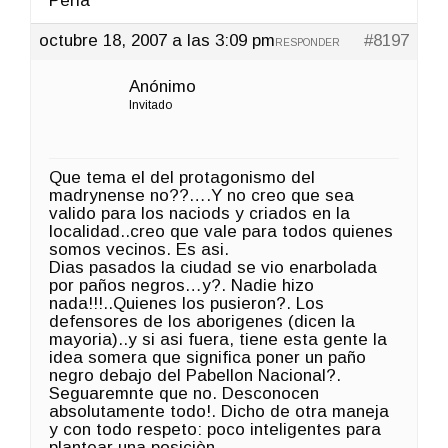
Perla
octubre 18, 2007 a las 3:09 pm
#8197
RESPONDER
Anónimo
Invitado
Que tema el del protagonismo del
madrynense no??….Y no creo que sea
valido para los naciods y criados en la
localidad..creo que vale para todos quienes
somos vecinos. Es asi.
Dias pasados la ciudad se vio enarbolada
por paños negros…y?. Nadie hizo
nada!!!..Quienes los pusieron?. Los
defensores de los aborigenes (dicen la
mayoria)..y si asi fuera, tiene esta gente la
idea somera que significa poner un paño
negro debajo del Pabellon Nacional?.
Seguaremnte que no. Desconocen
absolutamente todo!. Dicho de otra maneja
y con todo respeto: poco inteligentes para
plantear una posiciòn.