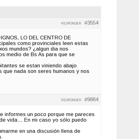
#3554
RESPONDER
INDIGNOS, LO DEL CENTRO DE
ales como provinciales leen estas
opios mundos? ¿algun dia nos
s medio de Bs As para que se
tantes se estan viniendo abajo
tes que nada son seres humanos y nos
#9864
RESPONDER
 te informes un poco porque me pareces
 de vida… En mi caso yo sólo puedo
umarme en una discusión llena de
.