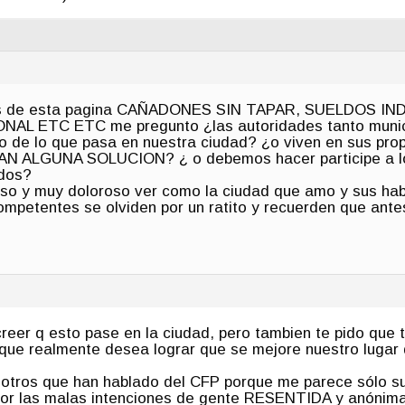
ulos de esta pagina CAÑADONES SIN TAPAR, SUELDOS 
 ETC ETC me pregunto ¿las autoridades tanto municip
to de lo que pasa en nuestra ciudad? ¿o viven en sus pr
N ALGUNA SOLUCION? ¿ o debemos hacer participe a lo
idos?
o y muy doloroso ver como la ciudad que amo y sus habi
competentes se olviden por un ratito y recuerden que an
reer q esto pase en la ciudad, pero tambien te pido que
que realmente desea lograr que se mejore nuestro lugar
 otros que han hablado del CFP porque me parece sólo s
por las malas intenciones de gente RESENTIDA y anónima