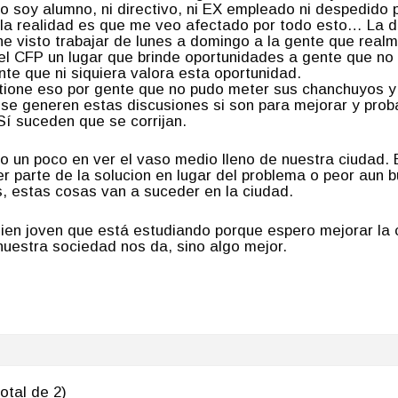
o soy alumno, ni directivo, ni EX empleado ni despedido p
 la realidad es que me veo afectado por todo esto… La de
 he visto trabajar de lunes a domingo a la gente que rea
del CFP un lugar que brinde oportunidades a gente que no
te que ni siquiera valora esta oportunidad.
stione eso por gente que no pudo meter sus chanchuyos
 se generen estas discusiones si son para mejorar y pro
Sí suceden que se corrijan.
o un poco en ver el vaso medio lleno de nuestra ciudad
 parte de la solucion en lugar del problema o peor aun 
es, estas cosas van a suceder en la ciudad.
guien joven que está estudiando porque espero mejorar l
uestra sociedad nos da, sino algo mejor.
otal de 2)