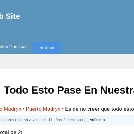
 Site
Web Principal
Ingresar
 Todo Esto Pase En Nuestr
to Madryn
›
Puerto Madryn
›
Es de no creer que todo esto
alizado por última vez el
hace 17 años, 3 meses
por
Anónimo
.
otal de 2)