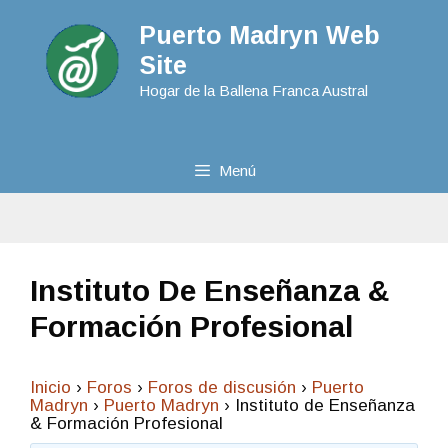
Puerto Madryn Web
Site
Hogar de la Ballena Franca Austral
Menú
Instituto De Enseñanza &
Formación Profesional
Inicio
›
Foros
›
Foros de discusión
›
Puerto
Madryn
›
Puerto Madryn
›
Instituto de Enseñanza
& Formación Profesional