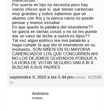
matecocido.
Por suerte mi hijo no necesita pero hay
varios chicos que si, que tienen carencias
muy grandes y todos sabemos que un
alumno con frio y la panza vacia no puede
pensar y menos estudiar
En que quedo la palabra del intendente??
se gasta en tantas cosas y no se les puede
dar un vaso de leche a nuestros hijos??
Tal vez algun politico lea mis palabras y
haga cumplir la que dio el intendente en su
momento, SON NIÑOS EN SU MAYORIA
CARENCIADOS LOS QUE CONCURREN AHI
NO LOS DEJEMOS OLVIDADOS PORQUE A
LA HORA DE VOTAR SEGURO VAN A IR A
BUSCAR A SUS PADRES
septiembre 6, 2010 a las 5:44 pm
#12569
RESPOND
ER
Anónimo
Invitado