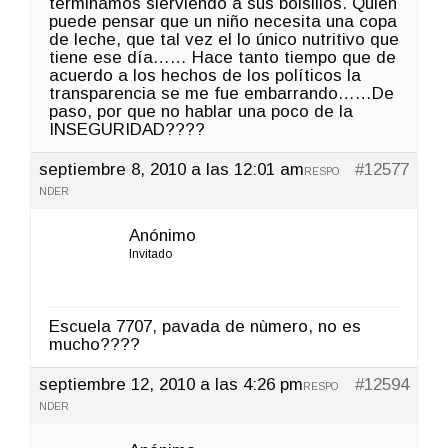
terminamos sierviendo a sus bolsillos. Quién
puede pensar que un niño necesita una copa
de leche, que tal vez el lo único nutritivo que
tiene ese día…… Hace tanto tiempo que de
acuerdo a los hechos de los políticos la
transparencia se me fue embarrando……De
paso, por que no hablar una poco de la
INSEGURIDAD????
septiembre 8, 2010 a las 12:01 am
#12577
RESPO
NDER
Anónimo
Invitado
Escuela 7707, pavada de nùmero, no es
mucho????
septiembre 12, 2010 a las 4:26 pm
#12594
RESPO
NDER