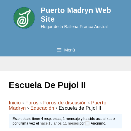
Puerto Madryn Web
Site
Hogar de la Ballena Franca Austral
Menú
Escuela De Pujol II
Inicio
›
Foros
›
Foros de discusión
›
Puerto
Madryn
›
Educación
›
Escuela de Pujol II
Este debate tiene 4 respuestas, 1 mensaje y ha sido actualizado
por última vez el
hace 15 años, 11 meses
por
Anónimo
.