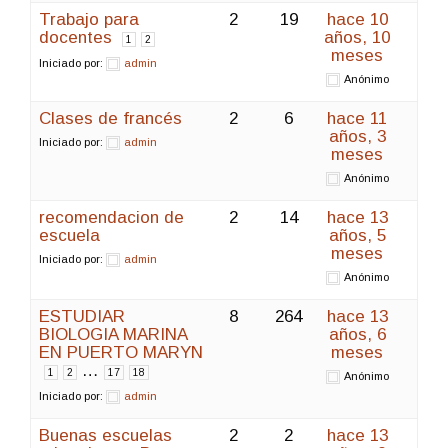
Trabajo para
2
19
hace 10
docentes
años, 10
1
2
meses
Iniciado por:
admin
Anónimo
Clases de francés
2
6
hace 11
años, 3
Iniciado por:
admin
meses
Anónimo
recomendacion de
2
14
hace 13
escuela
años, 5
meses
Iniciado por:
admin
Anónimo
ESTUDIAR
8
264
hace 13
BIOLOGIA MARINA
años, 6
EN PUERTO MARYN
meses
…
1
2
17
18
Anónimo
Iniciado por:
admin
Buenas escuelas
2
2
hace 13