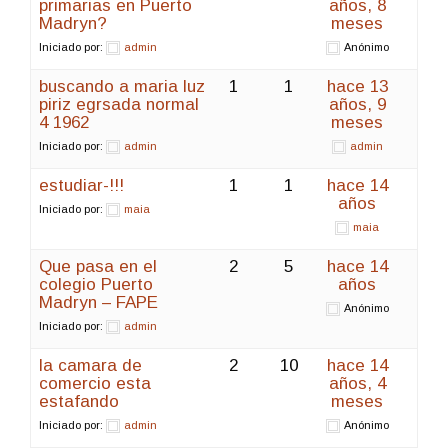
primarias en Puerto
años, 8
Madryn?
meses
Iniciado por:
admin
Anónimo
buscando a maria luz
1
1
hace 13
piriz egrsada normal
años, 9
4 1962
meses
Iniciado por:
admin
admin
estudiar-!!!
1
1
hace 14
años
Iniciado por:
maia
maia
Que pasa en el
2
5
hace 14
colegio Puerto
años
Madryn – FAPE
Anónimo
Iniciado por:
admin
la camara de
2
10
hace 14
comercio esta
años, 4
estafando
meses
Iniciado por:
admin
Anónimo