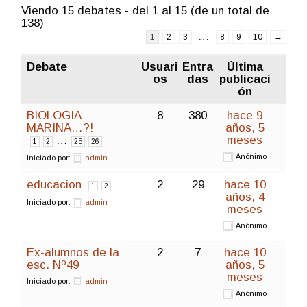
Viendo 15 debates - del 1 al 15 (de un total de
138)
…
1
2
3
8
9
10
→
Debate
Usuari
Entra
Última
os
das
publicaci
ón
BIOLOGIA
8
380
hace 9
MARINA…?!
años, 5
…
meses
1
2
25
26
Anónimo
Iniciado por:
admin
educacion
2
29
hace 10
1
2
años, 4
Iniciado por:
admin
meses
Anónimo
Ex-alumnos de la
2
7
hace 10
esc. Nº49
años, 5
meses
Iniciado por:
admin
Anónimo