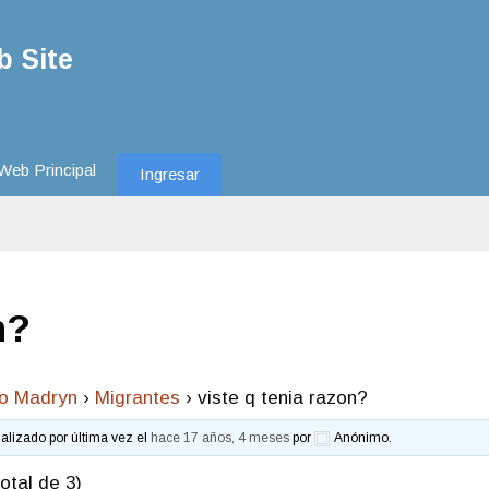
 Site
Web Principal
Ingresar
n?
to Madryn
›
Migrantes
›
viste q tenia razon?
ualizado por última vez el
hace 17 años, 4 meses
por
Anónimo
.
otal de 3)