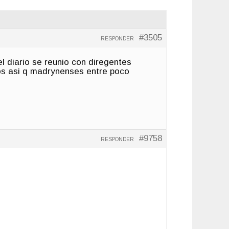
#3505
RESPONDER
l diario se reunio con diregentes
los asi q madrynenses entre poco
#9758
RESPONDER