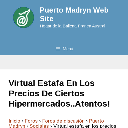
Puerto Madryn Web
Site
Hogar de la Ballena Franca Austral
Menú
Virtual Estafa En Los
Precios De Ciertos
Hipermercados..Atentos!
Inicio
›
Foros
›
Foros de discusión
›
Puerto
Madryn
›
Sociales
›
Virtual estafa en los precios