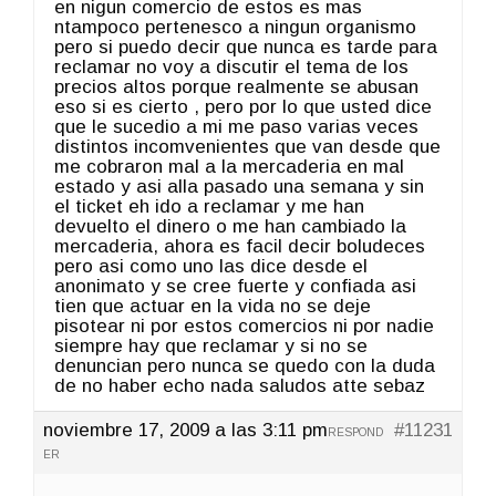
en nigun comercio de estos es mas
ntampoco pertenesco a ningun organismo
pero si puedo decir que nunca es tarde para
reclamar no voy a discutir el tema de los
precios altos porque realmente se abusan
eso si es cierto , pero por lo que usted dice
que le sucedio a mi me paso varias veces
distintos incomvenientes que van desde que
me cobraron mal a la mercaderia en mal
estado y asi alla pasado una semana y sin
el ticket eh ido a reclamar y me han
devuelto el dinero o me han cambiado la
mercaderia, ahora es facil decir boludeces
pero asi como uno las dice desde el
anonimato y se cree fuerte y confiada asi
tien que actuar en la vida no se deje
pisotear ni por estos comercios ni por nadie
siempre hay que reclamar y si no se
denuncian pero nunca se quedo con la duda
de no haber echo nada saludos atte sebaz
noviembre 17, 2009 a las 3:11 pm
#11231
RESPOND
ER