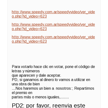
http://www.speedy.com.ar/speedyvideo/ver_vide
o.php?id_video=623
http://www.speedy.com.ar/speedyvideo/ver_vide
o.php?id_video=623
http://www.speedy.com.ar/speedyvideo/ver_vide
o.php?id_video=623
Para votarlo hace clic en votar, pone el código de
letras y números
que aparecen y dale aceptar.
PD, si ganamos al dinero lo vamos a utilizar en
una obra de bien
…Nos haremos un bien a nosotros:; Repartirnos
el premio en
partes más o menos iguales,…….
PD2: por favor, reenvia este