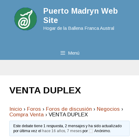
Puerto Madryn Web
Site
Hogar de la Ballena Franca Austral
Menú
VENTA DUPLEX
Inicio
›
Foros
›
Foros de discusión
›
Negocios
›
Compra Venta
›
VENTA DUPLEX
Este debate tiene 1 respuesta, 2 mensajes y ha sido actualizado
por última vez el
hace 16 años, 7 meses
por
Anónimo
.