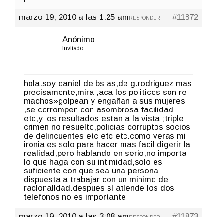
marzo 19, 2010 a las 1:25 am
#11872
RESPONDER
Anónimo
Invitado
hola.soy daniel de bs as,de g.rodriguez mas
precisamente,mira ,aca los politicos son re
machos»golpean y engañan a sus mujeres
,se corrompen con asombrosa facilidad
etc,y los resultados estan a la vista ;triple
crimen no resuelto,policias corruptos socios
de delincuentes etc etc etc.como veras mi
ironia es solo para hacer mas facil digerir la
realidad,pero hablando en serio,no importa
lo que haga con su intimidad,solo es
suficiente con que sea una persona
dispuesta a trabajar con un minimo de
racionalidad.despues si atiende los dos
telefonos no es importante
marzo 19, 2010 a las 3:08 am
#11873