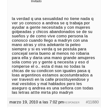
Invitado
la verdad q una sexualidad no tiene nada q
ver yo conosco a andrea se q trabaja por
ayudar a gente necesitada y con mujeres
golpeadas y chicos abandonados se de su
sueños y de como vive como persona la
conosco cuando llego a madryn con una
mano atras y otra adekante la peleo
siempre y si es verda q se postula para
concejal seria bueno al menos no robaria
para ella y daria una mano grande amujeres
sola como yo y gente q necesita y eso d
romperse el o.. esta d mas no todas la
chicas de su condicon son iguales pasa q
loas argentinos estamos acostumbrados a
ver travesti en la calle prostituyendose y
mal vestidos y mal hablados pero les
aseguro q andrea es una señora con todas
las letras attte mirta pto madryn
marzo 19, 2010 a las 7:02 pm
#11880
RESPONDER