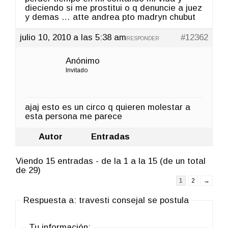
dieciendo si me prostitui o q denuncie a juez
y demas … atte andrea pto madryn chubut
julio 10, 2010 a las 5:38 am
#12362
RESPONDER
Anónimo
Invitado
ajaj esto es un circo q quieren molestar a
esta persona me parece
Autor
Entradas
Viendo 15 entradas - de la 1 a la 15 (de un total
de 29)
1
2
→
Respuesta a: travesti consejal se postula
Tu información: