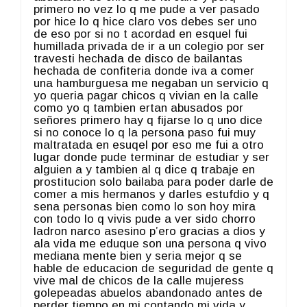
primero no vez lo q me pude a ver pasado
por hice lo q hice claro vos debes ser uno
de eso por si no t acordad en esquel fui
humillada privada de ir a un colegio por ser
travesti hechada de disco de bailantas
hechada de confiteria donde iva a comer
una hamburguesa me negaban un servicio q
yo queria pagar chicos q vivian en la calle
como yo q tambien ertan abusados por
señores primero hay q fijarse lo q uno dice
si no conoce lo q la persona paso fui muy
maltratada en esuqel por eso me fui a otro
lugar donde pude terminar de estudiar y ser
alguien a y tambien al q dice q trabaje en
prostitucion solo bailaba para poder darle de
comer a mis hermanos y darles estufdio y q
sena personas bien como lo son hoy mira
con todo lo q vivis pude a ver sido chorro
ladron narco asesino p’ero gracias a dios y
ala vida me eduque son una persona q vivo
mediana mente bien y seria mejor q se
hable de educacion de seguridad de gente q
vive mal de chicos de la calle mujeress
golepeadas abuelos abandonado antes de
perder tiempo en mi contando mi vida y