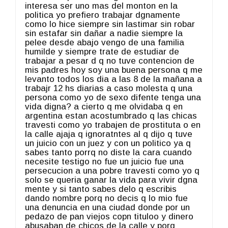
interesa ser uno mas del monton en la
politica yo prefiero trabajar dgnamente
como lo hice siempre sin lastimar sin robar
sin estafar sin dañar a nadie siempre la
pelee desde abajo vengo de una familia
humilde y siempre trate de estudiar de
trabajar a pesar d q no tuve contencion de
mis padres hoy soy una buena persona q me
levanto todos los dia a las 8 de la mañana a
trabajr 12 hs diarias a caso molesta q una
persona como yo de sexo difente tenga una
vida digna? a cierto q me olvidaba q en
argentina estan acostumbrado q las chicas
travesti como yo trabajen de prostituta o en
la calle ajaja q ignoratntes al q dijo q tuve
un juicio con un juez y con un politico ya q
sabes tanto porrq no diste la cara cuando
necesite testigo no fue un juicio fue una
persecucion a una pobre travesti como yo q
solo se queria ganar la vida para vivir dgna
mente y si tanto sabes delo q escribis
dando nombre porq no decis q lo mio fue
una denuncia en una ciudad donde por un
pedazo de pan viejos copn tituloo y dinero
abusaban de chicos de la calle y porq