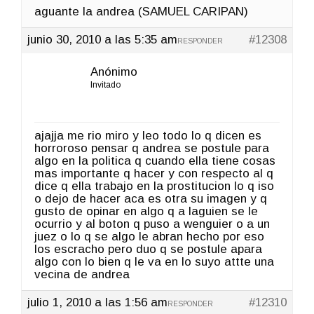
aguante la andrea (SAMUEL CARIPAN)
junio 30, 2010 a las 5:35 am
#12308
RESPONDER
Anónimo
Invitado
ajajja me rio miro y leo todo lo q dicen es
horroroso pensar q andrea se postule para
algo en la politica q cuando ella tiene cosas
mas importante q hacer y con respecto al q
dice q ella trabajo en la prostitucion lo q iso
o dejo de hacer aca es otra su imagen y q
gusto de opinar en algo q a laguien se le
ocurrio y al boton q puso a wenguier o a un
juez o lo q se algo le abran hecho por eso
los escracho pero duo q se postule apara
algo con lo bien q le va en lo suyo attte una
vecina de andrea
julio 1, 2010 a las 1:56 am
#12310
RESPONDER