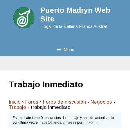
Puerto Madryn Web
Site
Hogar de la Ballena Franca Austral
Menú
Trabajo Inmediato
Inicio
›
Foros
›
Foros de discusión
›
Negocios
›
Trabajo
›
trabajo inmediato
Este debate tiene 0 respuestas, 1 mensaje y ha sido actualizado
por última vez el
hace 16 años, 2 meses
por
admin
.