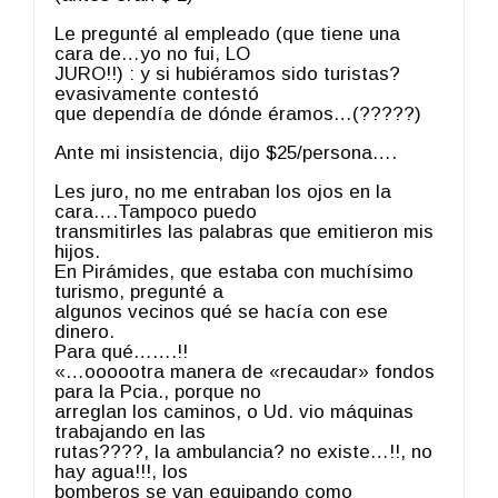
Le pregunté al empleado (que tiene una
cara de…yo no fui, LO
JURO!!) : y si hubiéramos sido turistas?
evasivamente contestó
que dependía de dónde éramos…(?????)
Ante mi insistencia, dijo $25/persona….
Les juro, no me entraban los ojos en la
cara….Tampoco puedo
transmitirles las palabras que emitieron mis
hijos.
En Pirámides, que estaba con muchísimo
turismo, pregunté a
algunos vecinos qué se hacía con ese
dinero.
Para qué…….!!
«…oooootra manera de «recaudar» fondos
para la Pcia., porque no
arreglan los caminos, o Ud. vio máquinas
trabajando en las
rutas????, la ambulancia? no existe…!!, no
hay agua!!!, los
bomberos se van equipando como