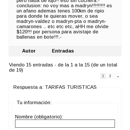
pero nada de lujo!! eso sin cochera.-
conclusion: no voy mas a madryn!!!!!!!!! es
un afano ademas tenes 100km de ripio
para donde te quieras mover, o sea
madryn-valdez o madryn-pta o madryn-
camarones .. etc etc etc, aHH me olvide
$120!!! por persona para avistaje de
ballenas en bote!!!.-
Autor
Entradas
Viendo 15 entradas - de la 1 a la 15 (de un total
de 19)
1
2
→
Respuesta a: TARIFAS TURISTICAS
Tu información:
Nombre (obligatorio):