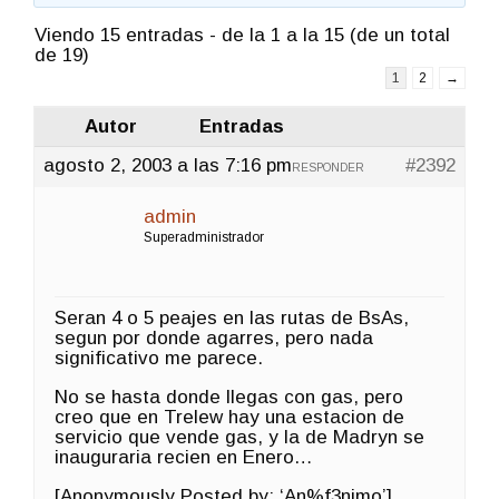
Viendo 15 entradas - de la 1 a la 15 (de un total
de 19)
1
2
→
Autor
Entradas
agosto 2, 2003 a las 7:16 pm
#2392
RESPONDER
admin
Superadministrador
Seran 4 o 5 peajes en las rutas de BsAs,
segun por donde agarres, pero nada
significativo me parece.
No se hasta donde llegas con gas, pero
creo que en Trelew hay una estacion de
servicio que vende gas, y la de Madryn se
inauguraria recien en Enero…
[Anonymously Posted by: ‘An%f3nimo’]