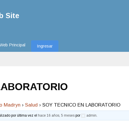
 Site
Web Principal
Ingresar
LABORATORIO
to Madryn
›
Salud
›
SOY TECNICO EN LABORATORIO
alizado por última vez el
hace 16 años, 5 meses
por
admin
.