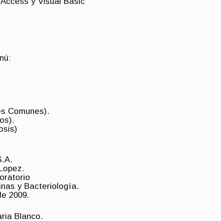
 Access y Visual Basic
nú:
es Comunes).
os).
osis)
S.A.
 Lopez.
oratorio
inas y Bacteriología.
de 2009.
ria Blanco.