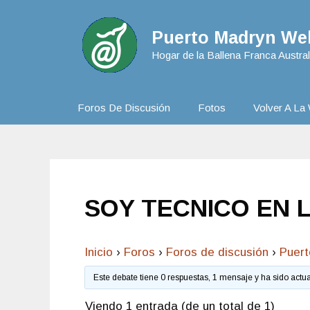
Puerto Madryn Web
Hogar de la Ballena Franca Austral
Foros De Discusión
Fotos
Volver A La 
SOY TECNICO EN 
Inicio
›
Foros
›
Foros de discusión
›
Puer
Este debate tiene 0 respuestas, 1 mensaje y ha sido actu
Viendo 1 entrada (de un total de 1)