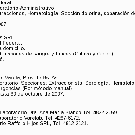
deral.
ratorio-Administrativo.
xtracciones, Hematología, Sección de orina, separación d
007.
os SRL
l Federal.
 domicilio.
tracciones de sangre y fauces (Cultivo y rápido)
6.
o. Varela, Prov de Bs. As.
ratorio. Secciones: Extraccionista, Serología, Hematolog
 Urgencias (Por método manual).
hasta 30 de octubre de 2007.
Laboratorio Dra. Ana María Blanco Tel: 4822-2659.
boratorio Varelab, Tel: 4287-6172.
rio Raffo e Hijos SRL, Tel: 4812-2121.