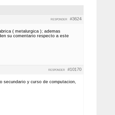
#3624
RESPONDER
brica ( metalurgica ); ademas
den su comentario respecto a este
#10170
RESPONDER
ngo secundario y curso de computacion,