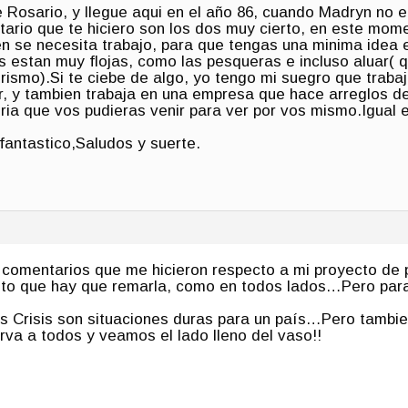
 Rosario, y llegue aqui en el año 86, cuando Madryn no er
tario que te hiciero son los dos muy cierto, en este mo
en se necesita trabajo, para que tengas una minima idea
as estan muy flojas, como las pesqueras e incluso aluar( q
urismo).Si te ciebe de algo, yo tengo mi suegro que traba
ular, y tambien trabaja en una empresa que hace arreglos 
ria que vos pudieras venir para ver por vos mismo.Igual e
 fantastico,Saludos y suerte.
 comentarios que me hicieron respecto a mi proyecto de 
to que hay que remarla, como en todos lados…Pero para
s Crisis son situaciones duras para un país…Pero tambie
irva a todos y veamos el lado lleno del vaso!!