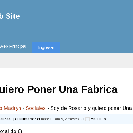
 Site
Web Principal
Ingresar
uiero Poner Una Fabrica
to Madryn
›
Sociales
›
Soy de Rosario y quiero poner Una
ualizado por última vez el
hace 17 años, 2 meses
por
Anónimo
.
otal de 6)