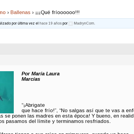
smo
›
Ballenas
›
¡¡¡Qué fríoooooo!!!
alizado por última vez el
hace 19 años
por
MadrynCom
.
Por María Laura
Marcías
“¡Abrigate
que hace frío!”, “No salgas así que te vas a enfe
s se ponen las madres en esta época! Y bueno, en reali
os pasamos del límite y terminamos resfriados.