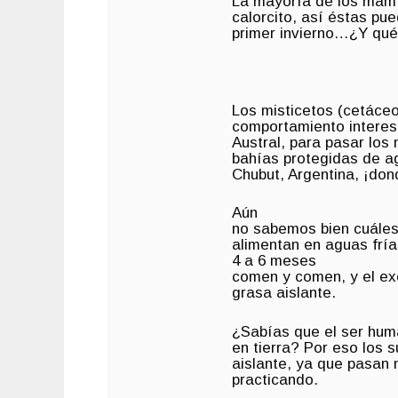
La mayoría de los mamí
calorcito, así éstas pu
primer invierno…¿Y qué 
Los misticetos (cetáceo
comportamiento interesa
Austral, para pasar los
bahías protegidas de a
Chubut, Argentina, ¡don
Aún
no sabemos bien cuáles
alimentan en aguas frías
4 a 6 meses
comen y comen, y el ex
grasa aislante.
¿Sabías que el ser huma
en tierra? Por eso los s
aislante, ya que pasan
practicando.