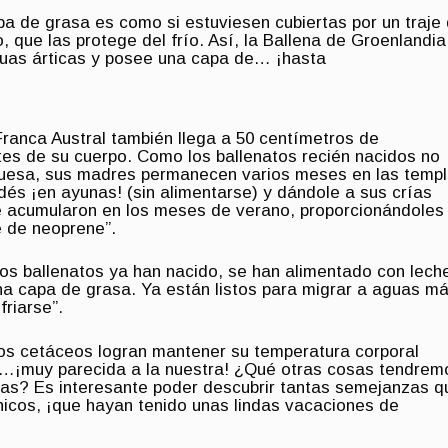
apa de grasa es como si estuviesen cubiertas por un traje
, que las protege del frío. Así, la Ballena de Groenlandia
aguas árticas y posee una capa de… ¡hasta
 Franca Austral también llega a 50 centímetros de
tes de su cuerpo. Como los ballenatos recién nacidos no
ruesa, sus madres permanecen varios meses en las temp
és ¡en ayunas! (sin alimentarse) y dándole a sus crías
ue acumularon en los meses de verano, proporcionándoles
e de neoprene”.
os ballenatos ya han nacido, se han alimentado con lech
a capa de grasa. Ya están listos para migrar a aguas m
friarse”.
los cetáceos logran mantener su temperatura corporal
º…¡muy parecida a la nuestra! ¿Qué otras cosas tendrem
nas? Es interesante poder descubrir tantas semejanzas q
icos, ¡que hayan tenido unas lindas vacaciones de