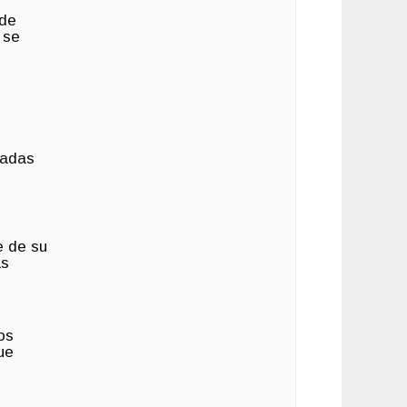
 de
 se
ladas
e de su
ás
os
ue