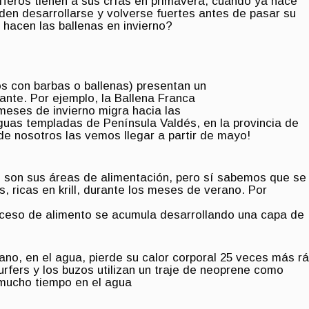
feros tienen a sus crías en primavera, cuando ya hace
eden desarrollarse y volverse fuertes antes de pasar su
hacen las ballenas en invierno?
s con barbas o ballenas) presentan un
nte. Por ejemplo, la Ballena Franca
 meses de invierno migra hacia las
guas templadas de Península Valdés, en la provincia de
de nosotros las vemos llegar a partir de mayo!
 son sus áreas de alimentación, pero sí sabemos que se
, ricas en krill, durante los meses de verano. Por
ceso de alimento se acumula desarrollando una capa de
no, en el agua, pierde su calor corporal 25 veces más r
urfers y los buzos utilizan un traje de neoprene como
 mucho tiempo en el agua