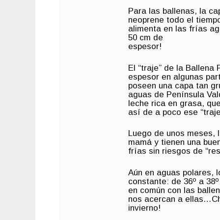
Para las ballenas, la c
neoprene todo el tiempo
alimenta en las frías 
50 cm de
espesor!
El “traje” de la Ballena
espesor en algunas par
poseen una capa tan g
aguas de Península Vald
leche rica en grasa, q
así de a poco ese “traj
Luego de unos meses, l
mamá y tienen una buen
frías sin riesgos de “res
Aún en aguas polares, 
constante: de 36º a 38
en común con las balle
nos acercan a ellas…Ch
invierno!