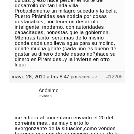
quizás..y eso hace perder el norte del
desarrollo de tan linda villa.
Probablemente un milagro suceda y la bella
Puerto Pirámides sea noticia por cosas
destacables, por tener un desarrollo
inteligente, moderno, con autoridades
capacitadas, honestas que la gobiernen.
MIentras tanto, será mas de lo mismo
donde cada uno lleva agua para su molino,
donde mucha gente (cada uno es dueño de
gastar su dinero donde desea no?)hace su
dinero en Piramides..y la invierte en otro
lugar.
mayo 28, 2010 a las 8:47 pm
#12206
RESPONDER
Anónimo
Invitado
me adiero al comentario enviado el 20 del
correinte mes.. es muy cierto lo
avergonzante de la situacion,como venden
terrenos que son de patrimonio natural de la