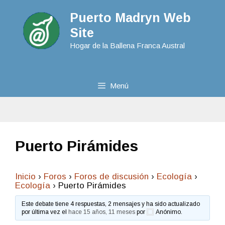
Puerto Madryn Web
Site
Hogar de la Ballena Franca Austral
Menú
Puerto Pirámides
Inicio
›
Foros
›
Foros de discusión
›
Ecologí­a
›
Ecologí­a
›
Puerto Pirámides
Este debate tiene 4 respuestas, 2 mensajes y ha sido actualizado
por última vez el
hace 15 años, 11 meses
por
Anónimo
.