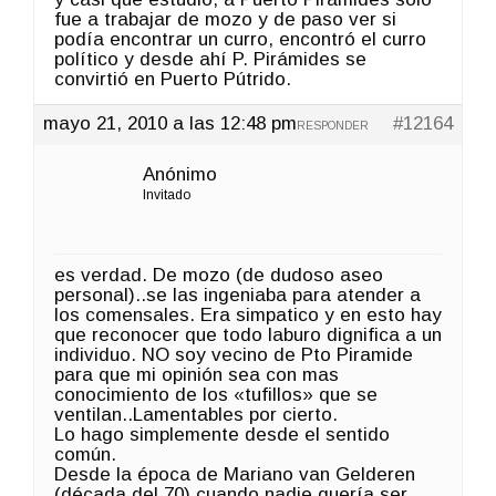
fue a trabajar de mozo y de paso ver si
podía encontrar un curro, encontró el curro
político y desde ahí P. Pirámides se
convirtió en Puerto Pútrido.
mayo 21, 2010 a las 12:48 pm
#12164
RESPONDER
Anónimo
Invitado
es verdad. De mozo (de dudoso aseo
personal)..se las ingeniaba para atender a
los comensales. Era simpatico y en esto hay
que reconocer que todo laburo dignifica a un
individuo. NO soy vecino de Pto Piramide
para que mi opinión sea con mas
conocimiento de los «tufillos» que se
ventilan..Lamentables por cierto.
Lo hago simplemente desde el sentido
común.
Desde la época de Mariano van Gelderen
(década del 70) cuando nadie quería ser