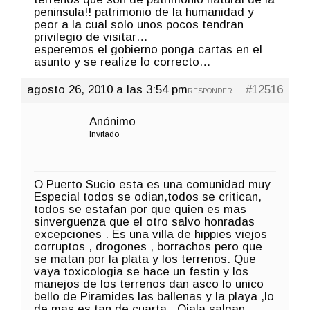
peninsula!! patrimonio de la humanidad y
peor a la cual solo unos pocos tendran
privilegio de visitar…
esperemos el gobierno ponga cartas en el
asunto y se realize lo correcto…
agosto 26, 2010 a las 3:54 pm
#12516
RESPONDER
Anónimo
Invitado
O Puerto Sucio esta es una comunidad muy
Especial todos se odian,todos se critican,
todos se estafan por que quien es mas
sinverguenza que el otro salvo honradas
excepciones . Es una villa de hippies viejos
corruptos , drogones , borrachos pero que
se matan por la plata y los terrenos. Que
vaya toxicologia se hace un festin y los
manejos de los terrenos dan asco lo unico
bello de Piramides las ballenas y la playa ,lo
de mas es tan de cuarta . Ojala salgan