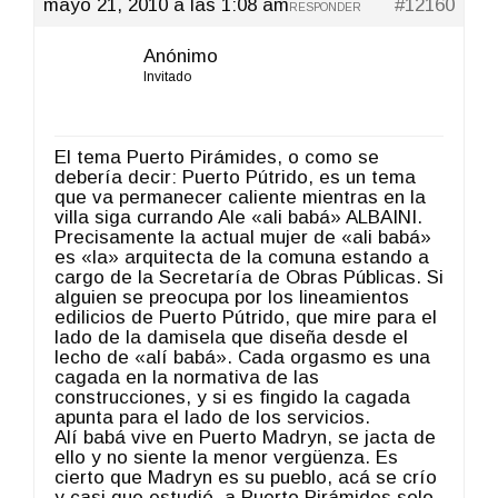
mayo 21, 2010 a las 1:08 am
#12160
RESPONDER
Anónimo
Invitado
El tema Puerto Pirámides, o como se
debería decir: Puerto Pútrido, es un tema
que va permanecer caliente mientras en la
villa siga currando Ale «ali babá» ALBAINI.
Precisamente la actual mujer de «ali babá»
es «la» arquitecta de la comuna estando a
cargo de la Secretaría de Obras Públicas. Si
alguien se preocupa por los lineamientos
edilicios de Puerto Pútrido, que mire para el
lado de la damisela que diseña desde el
lecho de «alí babá». Cada orgasmo es una
cagada en la normativa de las
construcciones, y si es fingido la cagada
apunta para el lado de los servicios.
Alí babá vive en Puerto Madryn, se jacta de
ello y no siente la menor vergüenza. Es
cierto que Madryn es su pueblo, acá se crío
y casi que estudió, a Puerto Pirámides solo