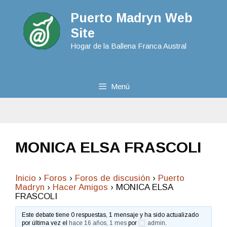
Puerto Madryn Web
Site
Hogar de la Ballena Franca Austral
Menú
MONICA ELSA FRASCOLI
Inicio
›
Foros
›
Foros de discusión
›
Puerto
Madryn
›
Hacer Amigos
›
MONICA ELSA
FRASCOLI
Este debate tiene 0 respuestas, 1 mensaje y ha sido actualizado
por última vez el
hace 16 años, 1 mes
por
admin
.