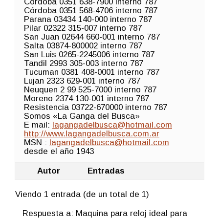
Córdoba 0351 638-7900 interno 787
Córdoba 0351 568-4706 interno 787
Parana 03434 140-000 interno 787
Pilar 02322 315-007 interno 787
San Juan 02644 660-001 interno 787
Salta 03874-800002 interno 787
San Luis 0265-2245006 interno 787
Tandil 2993 305-003 interno 787
Tucuman 0381 408-0001 interno 787
Lujan 2323 629-001 interno 787
Neuquen 2 99 525-7000 interno 787
Moreno 2374 130-001 interno 787
Resistencia 03722-670000 interno 787
Somos «La Ganga del Busca»
E mail:
lagangadelbusca@hotmail.com
http://www.lagangadelbusca.com.ar
MSN :
lagangadelbusca@hotmail.com
desde el año 1943
Autor
Entradas
Viendo 1 entrada (de un total de 1)
Respuesta a: Maquina para reloj ideal para