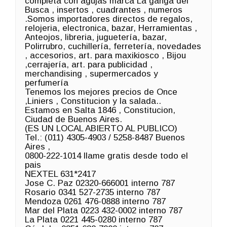
completa con agujas marca La ganga del
Busca , insertos , cuadrantes , numeros
.Somos importadores directos de regalos,
relojeria, electronica, bazar, Herramientas ,
Anteojos, libreria, juguetería, bazar,
Polirrubro, cuchillería, ferretería, novedades
, accesorios, art. para maxikiosco , Bijou
,cerrajería, art. para publicidad ,
merchandising , supermercados y
perfumería
Tenemos los mejores precios de Once
,Liniers , Constitucion y la salada..
Estamos en Salta 1846 , Constitucion,
Ciudad de Buenos Aires.
(ES UN LOCAL ABIERTO AL PUBLICO)
Tel.: (011) 4305-4903 / 5258-8487 Buenos
Aires ,
0800-222-1014 llame gratis desde todo el
pais
NEXTEL 631*2417
Jose C. Paz 02320-666001 interno 787
Rosario 0341 527-2735 interno 787
Mendoza 0261 476-0888 interno 787
Mar del Plata 0223 432-0002 interno 787
La Plata 0221 445-0280 interno 787