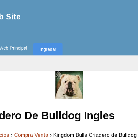
 Site
Web Principal
Ingresar
dero De Bulldog Ingles
cios
›
Compra Venta
›
Kingdom Bulls Criadero de Bulldog 