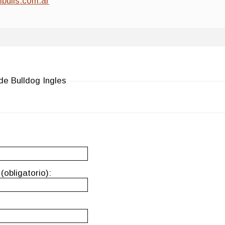
mbulls.com.ar
de Bulldog Ingles
(obligatorio):