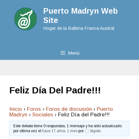
Puerto Madryn Web
Site
Hogar de la Ballena Franca Austral
Menú
Feliz Día Del Padre!!!
Inicio
›
Foros
›
Foros de discusión
›
Puerto
Madryn
›
Sociales
›
Feliz Día del Padre!!!
Este debate tiene 0 respuestas, 1 mensaje y ha sido actualizado
por última vez el
hace 17 años, 1 mes
por
bigote
.