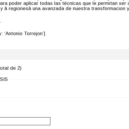
para poder aplicar todas las técnicas que le permitan ser
â y â regionesâ una avanzada de nuestra transformacion
1
 ‘Antonio Torrejon’]
otal de 2)
SIS