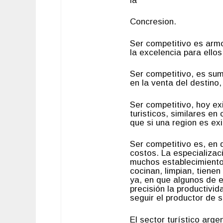
la
Concresion.
Ser competitivo es armo
la excelencia para ellos
Ser competitivo, es sum
en la venta del destino, 
Ser competitivo, hoy exi
turisticos, similares en
que si una region es ex
Ser competitivo es, en d
costos. La espe­cializa
muchos establecimientos
cocinan, limpian, tiene
ya, en que algunos de e
precisión la productivi
seguir el productor de s
El sector turístico arg