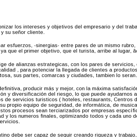
nizar los intereses y objetivos del empresario y del tra
 y su señor cliente.
ar esfuerzos, -sinergias- entre pares de un mismo rubro,
ya que el primer objetivo, que el turista, arribe al lugar, â
ge de alianzas estrategicas, con los pares de servicios, 
 calidad , para potenciar la llegada de clientes a produc
itosa, sus partes, comarcas y ciudades, tambien lo seran.
efinitiva, producir más y mejor, con la má­xima satisfaci
ción y diversificación del riesgo, lo que puede ayudarnos 
 de servicios turisticos ( hoteles, restaurants, Centros d
n su propio equipo de seguridad, de informática, de music
stos procesos sean terciarizados por empresas es­pecífic
dad y los numeros finales, optimizando todos y cada uno
ervicios.
entino debe ser capaz de seguir creando riqueza y trabajo,