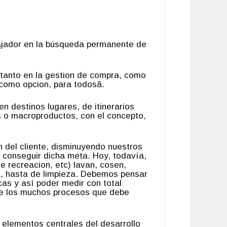
bajador en la búsqueda permanente de
 tanto en la gestion de compra, como
como opcion, para todosâ.
en destinos lugares, de itinerarios
tos o macroproductos, con el concepto,
ón del cliente, disminuyendo nuestros
a conseguir dicha meta. Hoy, todavía,
e recreacion, etc) lavan, cosen,
a, hasta de limpieza. Debemos pen­sar
as y así poder medir con total
 de los muchos procesos que debe
 ele­mentos centrales del desarrollo