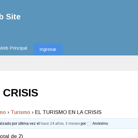
 Site
Web Principal
Ingresar
 CRISIS
smo
›
Turismo
›
EL TURISMO EN LA CRISIS
alizado por última vez el
hace 24 años, 3 meses
por
Anónimo
.
otal de 2)