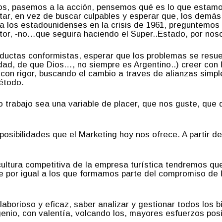
os, pasemos a la acción, pensemos qué es lo que estamo
ar, en vez de buscar culpables y esperar que, los demá
a los estadounidenses en la crisis de 1961, preguntemos
ctor, -no…que seguira haciendo el Super..Estado, por no
nductas conformistas, esperar que los problemas se resu
dad, de que Dios…, no siempre es Argentino..) creer con 
on rigor, buscando el cambio a traves de alianzas simples
étodo.
trabajo sea una variable de placer, que nos guste, que di
posibilidades que el Marketing hoy nos ofrece. A partir de
ultura competitiva de la empresa turística tendremos que
 por igual a los que formamos parte del compromiso de l
 laborioso y eficaz, saber analizar y gestionar todos los
genio, con valentía, volcando los, mayores esfuerzos posi