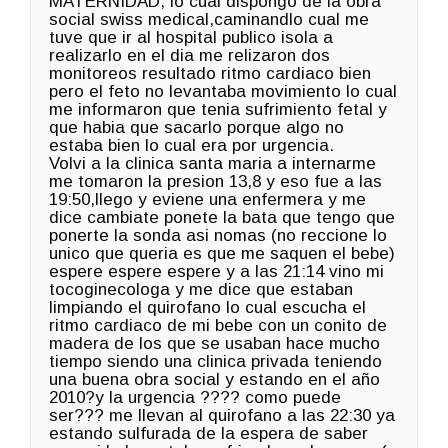
MATERNIDAD, lo cual dispongo de la obra
social swiss medical,caminandlo cual me
tuve que ir al hospital publico isola a
realizarlo en el dia me relizaron dos
monitoreos resultado ritmo cardiaco bien
pero el feto no levantaba movimiento lo cual
me informaron que tenia sufrimiento fetal y
que habia que sacarlo porque algo no
estaba bien lo cual era por urgencia.
Volvi a la clinica santa maria a internarme
me tomaron la presion 13,8 y eso fue a las
19:50,llego y eviene una enfermera y me
dice cambiate ponete la bata que tengo que
ponerte la sonda asi nomas (no reccione lo
unico que queria es que me saquen el bebe)
espere espere espere y a las 21:14 vino mi
tocoginecologa y me dice que estaban
limpiando el quirofano lo cual escucha el
ritmo cardiaco de mi bebe con un conito de
madera de los que se usaban hace mucho
tiempo siendo una clinica privada teniendo
una buena obra social y estando en el año
2010?y la urgencia ???? como puede
ser??? me llevan al quirofano a las 22:30 ya
estando sulfurada de la espera de saber