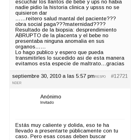
escuchar los llantos de bebe y ups no habia
nadie pidio la historia clinica y upsss no se
quisieron dar
……reitero salud mantal del paciente???
obra social paga???maternidad????
Resultado de la biopsia: desprendimiento
ABRUPTO de la placenta y el bebe no
presentaba ninguna anomalia en sus
organos……
Lo hago publico y espero que pueda
transmitirles lo sucedido asi de esta manera
evitamos esta especie de maltrato…gracias
septiembre 30, 2010 a las 5:57 pm
#12721
RESPO
NDER
Anónimo
Invitado
Estás muy caliente y dolida, eso te ha
llevado a presentarte públicamente con tu
caso. Pero esas cosas deben buscar