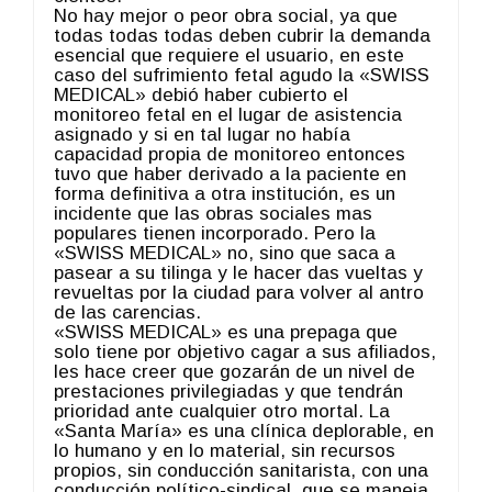
No hay mejor o peor obra social, ya que
todas todas todas deben cubrir la demanda
esencial que requiere el usuario, en este
caso del sufrimiento fetal agudo la «SWISS
MEDICAL» debió haber cubierto el
monitoreo fetal en el lugar de asistencia
asignado y si en tal lugar no había
capacidad propia de monitoreo entonces
tuvo que haber derivado a la paciente en
forma definitiva a otra institución, es un
incidente que las obras sociales mas
populares tienen incorporado. Pero la
«SWISS MEDICAL» no, sino que saca a
pasear a su tilinga y le hacer das vueltas y
revueltas por la ciudad para volver al antro
de las carencias.
«SWISS MEDICAL» es una prepaga que
solo tiene por objetivo cagar a sus afiliados,
les hace creer que gozarán de un nivel de
prestaciones privilegiadas y que tendrán
prioridad ante cualquier otro mortal. La
«Santa María» es una clínica deplorable, en
lo humano y en lo material, sin recursos
propios, sin conducción sanitarista, con una
conducción político-sindical, que se maneja