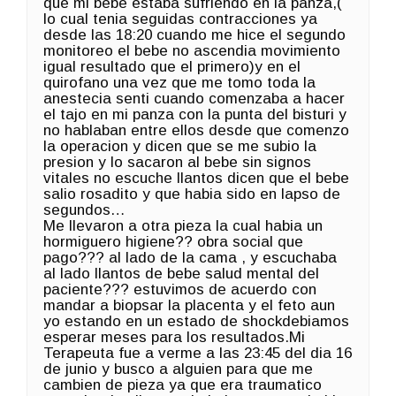
que mi bebe estaba sufriendo en la panza,(
lo cual tenia seguidas contracciones ya
desde las 18:20 cuando me hice el segundo
monitoreo el bebe no ascendia movimiento
igual resultado que el primero)y en el
quirofano una vez que me tomo toda la
anestecia senti cuando comenzaba a hacer
el tajo en mi panza con la punta del bisturi y
no hablaban entre ellos desde que comenzo
la operacion y dicen que se me subio la
presion y lo sacaron al bebe sin signos
vitales no escuche llantos dicen que el bebe
salio rosadito y que habia sido en lapso de
segundos…
Me llevaron a otra pieza la cual habia un
hormiguero higiene?? obra social que
pago??? al lado de la cama , y escuchaba
al lado llantos de bebe salud mental del
paciente??? estuvimos de acuerdo con
mandar a biopsar la placenta y el feto aun
yo estando en un estado de shockdebiamos
esperar meses para los resultados.Mi
Terapeuta fue a verme a las 23:45 del dia 16
de junio y busco a alguien para que me
cambien de pieza ya que era traumatico