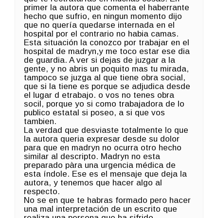
primer la autora que comenta el haberrante
hecho que sufrio, en ningun momento dijo
que no quería quedarse internada en el
hospital por el contrario no habia camas.
Esta situación la conozco por trabajar en el
hospital de madryn,y me toco estar ese dia
de guardia. A ver si dejas de juzgar a la
gente, y no abris un poquito mas tu mirada,
tampoco se juzga al que tiene obra social,
que si la tiene es porque se adjudica desde
el lugar d etrabajo. o vos no tenes obra
socil, porque yo si como trabajadora de lo
publico estatal si poseo, a si que vos
tambien.
La verdad que desviaste totalmente lo que
la autora queria expresar desde su dolor
para que en madryn no ocurra otro hecho
similar al descripto. Madryn no esta
preparado pàra una urgencia médica de
esta índole. Ese es el mensaje que deja la
autora, y tenemos que hacer algo al
respecto.
No se en que te habras formado pero hacer
una mal interpretación de un escrito que
realiza una persona que ha sifrido