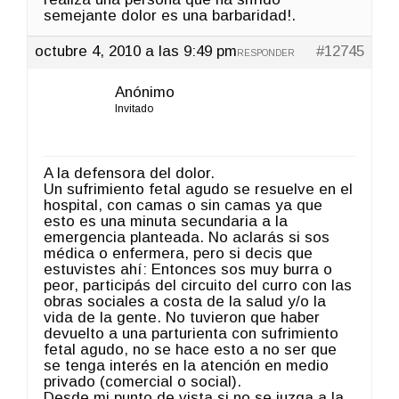
semejante dolor es una barbaridad!.
octubre 4, 2010 a las 9:49 pm
#12745
RESPONDER
Anónimo
Invitado
A la defensora del dolor.
Un sufrimiento fetal agudo se resuelve en el
hospital, con camas o sin camas ya que
esto es una minuta secundaria a la
emergencia planteada. No aclarás si sos
médica o enfermera, pero si decis que
estuvistes ahí: Entonces sos muy burra o
peor, participás del circuito del curro con las
obras sociales a costa de la salud y/o la
vida de la gente. No tuvieron que haber
devuelto a una parturienta con sufrimiento
fetal agudo, no se hace esto a no ser que
se tenga interés en la atención en medio
privado (comercial o social).
Desde mi punto de vista si no se juzga a la