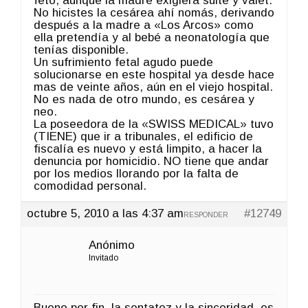
feto, aunque la madre exigiera suite y valet.
No hicistes la cesárea ahí nomás, derivando
después a la madre a «Los Arcos» como
ella pretendía y al bebé a neonatología que
tenías disponible.
Un sufrimiento fetal agudo puede
solucionarse en este hospital ya desde hace
mas de veinte años, aún en el viejo hospital.
No es nada de otro mundo, es cesárea y
neo.
La poseedora de la «SWISS MEDICAL» tuvo
(TIENE) que ir a tribunales, el edificio de
fiscalía es nuevo y está limpito, a hacer la
denuncia por homicidio. NO tiene que andar
por los medios llorando por la falta de
comodidad personal.
octubre 5, 2010 a las 4:37 am
#12749
RESPONDER
Anónimo
Invitado
Bueno por fin, la sentatez y la sinceridad, es