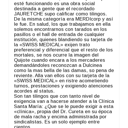
esté funcionando es una obra social
destinada a gente que el recordado
JAURETCHE supo calificar como tilingos.
De la misma categoría era MERDIcorp y así
le fue. En salud, los que trabajamos en ella
solemos encontrarnos con tarados en los
pasillos o el hall de entrada de cualquier
institución, quienes blandiendo su tarjeta de
la «SWISS MEDICAL» exijen trato
preferencial y diferencial que el resto de los
mortales, se nos ocurre la imagen del
Quijote cuando encara a los mercaderes
demandándoles reconozcan a Dulcinea
como la mas bella de las damas, so pena de
reviente. Alla van ellos con su tarjeta de la
«SWISS MEDICAL» en ristre acometiendo
turnos, prestaciones y exigiendo atenciones
acordes al status.
Son tan tilingos que con tanto nivel de
exigencia van a hacerse atender a la Clínica
Santa María: ¿Que se le puede exigir a esta
«clínica», propia del Dr. Cureta en su época
de mala racha y encima administrada por
sindicalistas. Es un solo ejemplo entre
cientos.