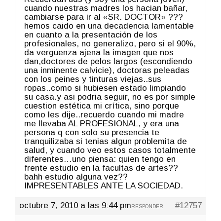
cuando nuestras madres los hacian bañar,
cambiarse para ir al «SR. DOCTOR» ???
hemos caido en una decadencia lamentable
en cuanto a la presentación de los
profesionales, no generalizo, pero si el 90%,
da verguenza ajena la imagen que nos
dan,doctores de pelos largos (escondiendo
una inminente calvicie), doctoras peleadas
con los peines y tinturas viejas..sus
ropas..como si hubiesen estado limpiando
su casa.y asi podria seguir, no es por simple
cuestion estética mi crítica, sino porque
como les dije..recuerdo cuando mi madre
me llevaba AL PROFESIONAL, y era una
persona q con solo su presencia te
tranquilizaba si tenias algun problemita de
salud, y cuando veo estos casos totalmente
diferentes…uno piensa: quien tengo en
frente estudio en la facultas de artes??
bahh estudio alguna vez??
IMPRESENTABLES ANTE LA SOCIEDAD.
octubre 7, 2010 a las 9:44 pm
#12757
RESPONDER