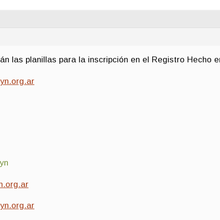
án las planillas para la inscripción en el Registro Hecho 
yn.org.ar
yn
.org.ar
yn.org.ar