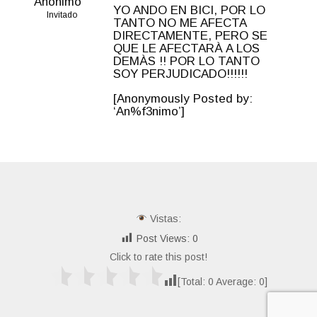
Anónimo
YO ANDO EN BICI, POR LO
Invitado
TANTO NO ME AFECTA
DIRECTAMENTE, PERO SE
QUE LE AFECTARÀ A LOS
DEMÀS !! POR LO TANTO
SOY PERJUDICADO!!!!!!
[Anonymously Posted by:
‘An%f3nimo’]
Vistas:
Post Views:
0
Click to rate this post!
[Total:
0
Average:
0
]