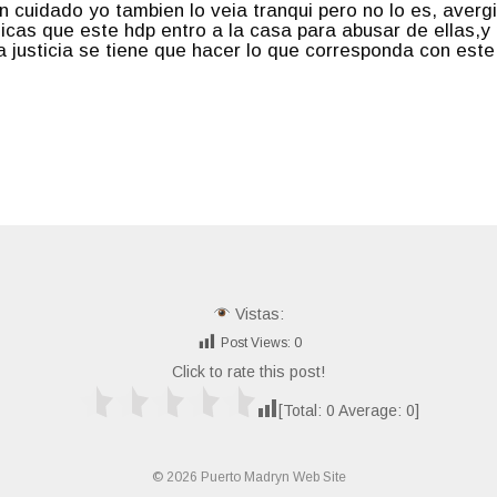
gan cuidado yo tambien lo veia tranqui pero no lo es, ave
cas que este hdp entro a la casa para abusar de ellas,y
a justicia se tiene que hacer lo que corresponda con este
Vistas:
Post Views:
0
Click to rate this post!
[Total:
0
Average:
0
]
© 2026 Puerto Madryn Web Site