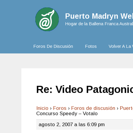
Puerto Madryn Web
Hogar de la Ballena Franca Austral
Foros De Discusión
Fotos
Volver A La 
Re: Video Patagoni
Inicio
›
Foros
›
Foros de discusión
›
Puer
Concurso Speedy – Votalo
agosto 2, 2007 a las 6:09 pm