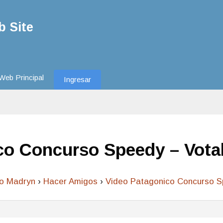
 Site
Web Principal
Ingresar
co Concurso Speedy – Vota
to Madryn
›
Hacer Amigos
›
Video Patagonico Concurso S