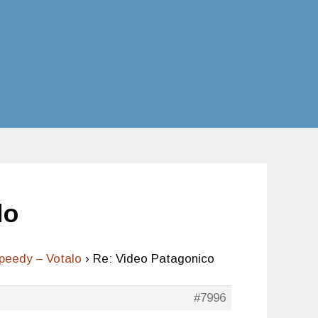
lo
peedy – Votalo
›
Re: Video Patagonico
#7996