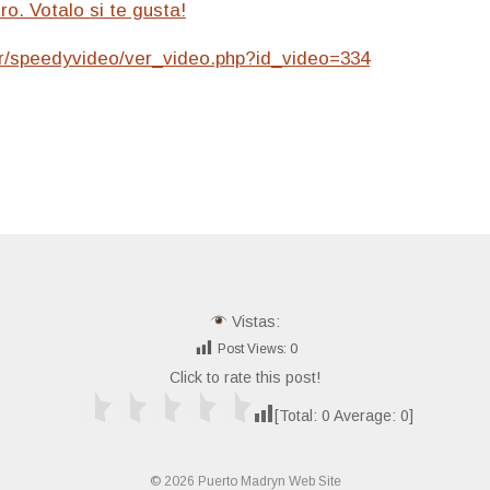
o. Votalo si te gusta!
r/speedyvideo/ver_video.php?id_video=334
Vistas:
Post Views:
0
Click to rate this post!
[Total:
0
Average:
0
]
© 2026 Puerto Madryn Web Site