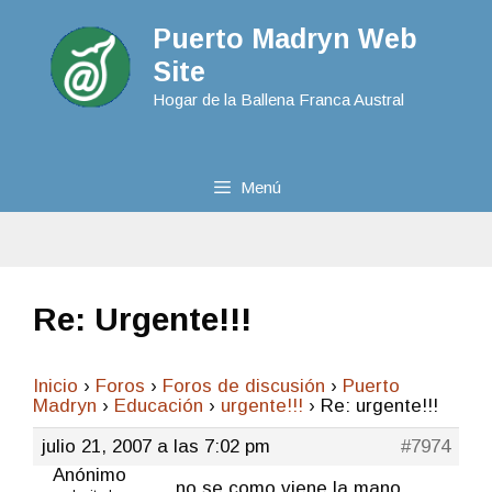
Puerto Madryn Web
Site
Hogar de la Ballena Franca Austral
Menú
Re: Urgente!!!
Inicio
›
Foros
›
Foros de discusión
›
Puerto
Madryn
›
Educación
›
urgente!!!
›
Re: urgente!!!
julio 21, 2007 a las 7:02 pm
#7974
Anónimo
no se como viene la mano,