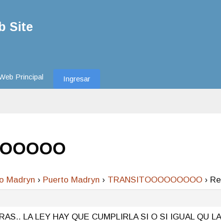
 Site
Web Principal
Ingresar
OOOOOO
to Madryn
›
Puerto Madryn
›
TRANSITOOOOOOOOO
›
R
S.. LA LEY HAY QUE CUMPLIRLA SI O SI IGUAL QU 