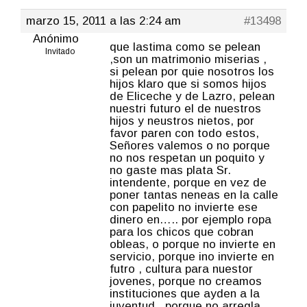
marzo 15, 2011 a las 2:24 am
#13498
Anónimo
que lastima como se pelean
Invitado
,son un matrimonio miserias ,
si pelean por quie nosotros los
hijos klaro que si somos hijos
de Eliceche y de Lazro, pelean
nuestri futuro el de nuestros
hijos y neustros nietos, por
favor paren con todo estos,
Señores valemos o no porque
no nos respetan un poquito y
no gaste mas plata Sr.
intendente, porque en vez de
poner tantas neneas en la calle
con papelito no invierte ese
dinero en….. por ejemplo ropa
para los chicos que cobran
obleas, o porque no invierte en
servicio, porque ino invierte en
futro , cultura para nuestor
jovenes, porque no creamos
instituciones que ayden a la
juventud , porque no arregla