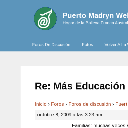
Puerto Madryn Web
Hogar de la Ballena Franca Austral
Foros De Discusión
Fotos
Volver A La 
Re: Más Educación
Inicio
›
Foros
›
Foros de discusión
›
Puer
octubre 8, 2009 a las 3:23 am
Familias: muchas veces s