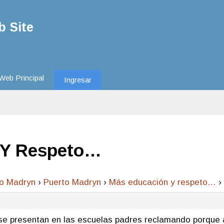
 Site
Web Principal
Ingresar
 Y Respeto…
to Madryn
›
Puerto Madryn
›
Más educación y respeto…
›
e presentan en las escuelas padres reclamando porque a 