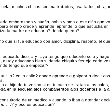
uela, muchos chicos son maltratados, asaltados, ultraja
da embarazada y sueña, habla y ama a ese niño que va a
pero el niño crece y aprende, aprende lo que escucha en s
 hizo la madre de educarlo? donde quedo?
iño que si fue educado con amor, diciplina, respeto, el qu
mal educado dice; » y …yo tengo que educarlo solo y hag
 estoy educando bien si desde chiquito festejo cada vez
donde tengo que empezar?
tu hijo? en la calle? donde aprende a golpear a decir cos
s.
 o el hijo de tu vecino si en tu casa se tratan a los palos
rega en la escuela alos compañeritos alos docentes a la a
 consultorio de un medico y cuando lo iban a atender deci
nda……? y eso es educacion?