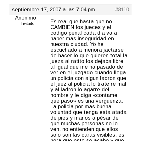
septiembre 17, 2007 a las 7:04 pm
#8110
Anónimo
Es real que hasta que no
Invitado
CAMBIEN los jueces y el
codigo penal cada dia va a
haber mas inseguridad en
nuestra ciudad. Yo he
escuchado a menora jactarse
de hacer lo que quieren total la
jueza al ratito los dejaba libre
al igual que me ha pasado de
ver en el juzgado cuando llega
un policia con algun ladron que
el juez al policia lo trate re mal
y al ladron lo agarre del
hombre y le diga «contame
que paso» es una verguenza.
La policia por mas buena
voluntad que tenga esta atada
de pies y manos a pèsar de
que muchas personas no lo
ven, no entienden que ellos
solo son las caras visibles, es
hora que esto se acabe y que