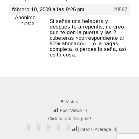
febrero 10, 2009 a las 9:26 pm
#9587
Anónimo
Si señas una heladera y
Invitado
despues te arrepentis, no creo
que te den la puerta y las 2
cubeteras «correspondiente al
50% abonado»… o la pagas
completa, o perdes la seña, asi
es la cosa.
Vistas:
Post Views:
0
Click to rate this post!
[Total:
0
Average:
0
]