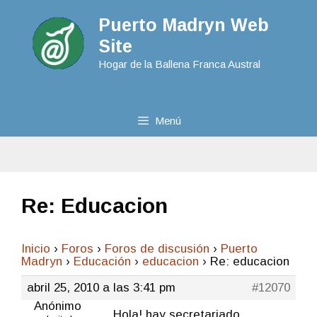
Puerto Madryn Web
Site
Hogar de la Ballena Franca Austral
Menú
Re: Educacion
Inicio
›
Foros
›
Foros de discusión
›
Puerto
Madryn
›
Educación
›
educacion
›
Re: educacion
abril 25, 2010 a las 3:41 pm
#12070
Anónimo
Hola! hay secretariado