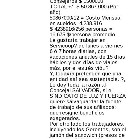
Consejeros $ 1500000
TOTAL +/- $ 50.867.000 (Por
año)
50867000/12 = Costo Mensual
en sueldos: 4.238.916
$ 4238916/256 personas =
16.675 $/persona promedio.
Le gustaría trabajar en
Servicoop? de lunes a viernes
6 ó 7 horas diarias, con
vacaciones anuales de 15 días
hábiles y dos días de viajes
más, por el estrés vió..?
Y, todavía pretenden que una
entidad así sea sustentable..?,
Le doy toda la razón al
Concejal SALVADOR, si el
SINDICATO DE LUZ Y FUERZA
quiere salvaguardar la fuente
de trabajo de sus afiliados:
que resigne beneficios
exagerados.
Por otro lado los trabajadores,
incluyendo los Gerentes, son el
jamón del sandwich (presos de