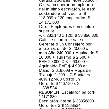
Cargas Sociales: 40% 33.500.?
O sea un operario/empleado
del mínimo escalafón, le está
costando a ud. vecino: $
118.099 x 120 empleados:$
14.171.880
Otros Empleados con sueldo
superior:
+/-: 282.140 x 120: $ 33.856.800
Calcule cuanto le sale un
Gerente o un Consejero por
año a razón de $ 20.000 x
mes.Año 240.000 + Aguinaldo $
10.000 + Turismo $ 2.500 +
BAE 20.000 X 3 = 60.000 +
Aguinaldo BAE $ 4.998 en
Mano: $ 318.698 + Ropa de
Trabajo 1.200 + C.Sociales:
40% 127480 Costo un
Gerente:$446.180 x 3=
1.338.534.-
RESUMEN: Escalafón bajo: $
14171880
Escalafón Interm $ 33856800
Gerentes 3 $ 1338534