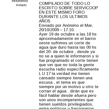
Anónimo
COMPILADO DE TODO LO
Invitado
ESCRITO SOBRE SERVICOOP
EN ESTE MISMO FORO
DURANTE LOS ULTIMOS
AÑOS
Enviado por Anónimo el Mar,
20/10/2009 – 17:10.
Ayer 19 de octubre a las 18 hs
aproximadamente en el barrio
oeste sufrimos un corte de
agua que duro hasta las 00 hs
del 20- de octubre , desde ya
no se a quien le informaron y si
fue programado el corte tienen
que ver que no toda la gente
escucha radio específicamente
L U 17 la verdad me tienen
cansado siempre tienen una
escusa , el tema es que
siempre por un motivo u otro te
cortan el agua . dirán que es
fácil hablar desde afuera pero
son unos incompetentes que
tienen sueldos privilegiados,
entre políticos y funcionarios