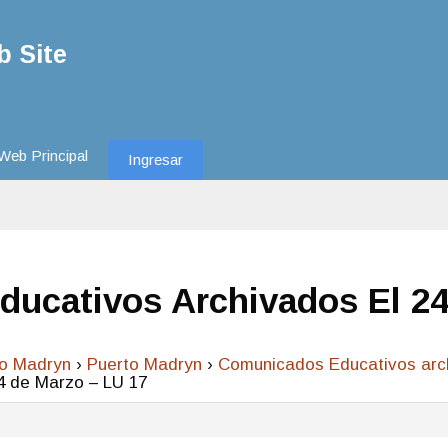
 Site
Web Principal
Ingresar
ucativos Archivados El 24
to Madryn
›
Puerto Madryn
›
Comunicados Educativos arch
4 de Marzo – LU 17