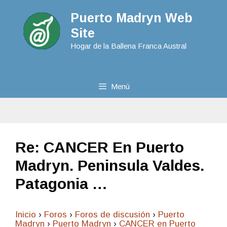
Puerto Madryn Web
Site
Hogar de la Ballena Franca Austral
Menú
Re: CANCER En Puerto
Madryn. Peninsula Valdes.
Patagonia …
Inicio
›
Foros
›
Foros de discusión
›
Puerto
Madryn
›
Puerto Madryn
›
CANCER en Puerto