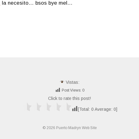
m
la necesito… bsos bye mel…
Vistas:
Post Views:
0
Click to rate this post!
[Total:
0
Average:
0
]
© 2026 Puerto Madryn Web Site