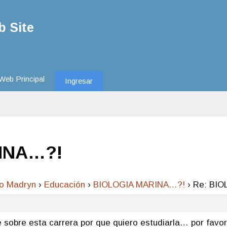
 Site
Web Principal
Ingresar
RINA…?!
to Madryn
›
Educación
›
BIOLOGIA MARINA…?!
›
Re: BI
 sobre esta carrera por que quiero estudiarla… por favo