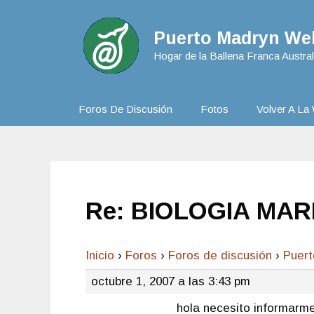
Puerto Madryn Web
Hogar de la Ballena Franca Austral
Foros De Discusión
Fotos
Volver A La 
Re: BIOLOGIA MA
Inicio
›
Foros
›
Foros de discusión
›
Puer
octubre 1, 2007 a las 3:43 pm
hola necesito informarme