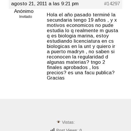
agosto 21, 2011 a las 9:21 pm
#14297
Anónimo
Hola el año pasado terminé la
Invitado
secundaria tengo 19 años , y x
motivos economicos no pude
estudia lo q realmente m gusta
q es biologia marina, estoy
estudiando licenciatura en cs
biologicas en la unt y quiero ir
a puerto madryn , no saben si
reconocen la regularidad d
algunas materias? tngo 2
finales aprobados , los
precios? es una facu publica?
Gracias
Vistas:
Post Views:
0