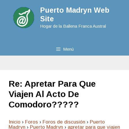
Puerto Madryn Web
Site
Hogar de la Ballena Franca Austral
Menú
Re: Apretar Para Que
Viajen Al Acto De
Comodoro?????
Inicio
›
Foros
›
Foros de discusión
›
Puerto
Madryn
›
Puerto Madryn
›
apretar para que viajen