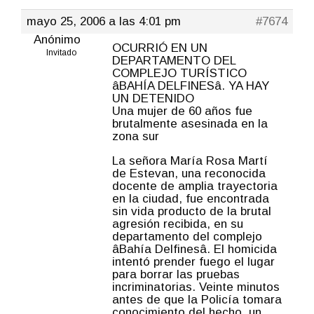
mayo 25, 2006 a las 4:01 pm
#7674
Anónimo
OCURRIÓ EN UN
Invitado
DEPARTAMENTO DEL
COMPLEJO TURÍSTICO
âBAHÍA DELFINESâ. YA HAY
UN DETENIDO
Una mujer de 60 años fue
brutalmente asesinada en la
zona sur
La señora María Rosa Martí
de Estevan, una reconocida
docente de amplia trayectoria
en la ciudad, fue encontrada
sin vida producto de la brutal
agresión recibida, en su
departamento del complejo
âBahía Delfinesâ. El homicida
intentó prender fuego el lugar
para borrar las pruebas
incriminatorias. Veinte minutos
antes de que la Policía tomara
conocimiento del hecho, un