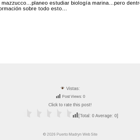
 mazzucco…planeo estudiar biología marina…pero dentr
formación sobre todo esto…
Vistas:
Post Views:
0
Click to rate this post!
[Total:
0
Average:
0
]
© 2026 Puerto Madryn Web Site