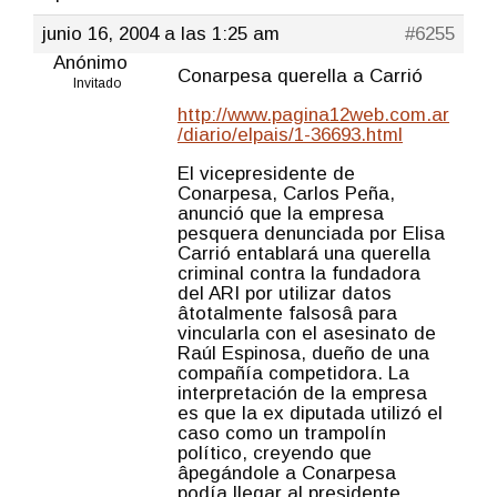
junio 16, 2004 a las 1:25 am
#6255
Anónimo
Conarpesa querella a Carrió
Invitado
http://www.pagina12web.com.ar
/diario/elpais/1-36693.html
El vicepresidente de
Conarpesa, Carlos Peña,
anunció que la empresa
pesquera denunciada por Elisa
Carrió entablará una querella
criminal contra la fundadora
del ARI por utilizar datos
âtotalmente falsosâ para
vincularla con el asesinato de
Raúl Espinosa, dueño de una
compañía competidora. La
interpretación de la empresa
es que la ex diputada utilizó el
caso como un trampolín
político, creyendo que
âpegándole a Conarpesa
podía llegar al presidente