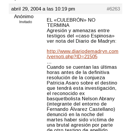
abril 29, 2004 a las 10:19 pm
#6263
Anónimo
EL «CULEBRÓN» NO
Invitado
TERMINA
Agresión y amenazas entre
testigos del «caso Espinosa»
ver nota del Diario de Madryn:
http://www.diariodemadryn.com
/vernoti.php?ID=21505
…
Cuando se cuentan las últimas
horas antes de la definitiva
resolución de la conjueza
Patricia Asaro sobre el destino
que tendrá esta investigación,
el reconocido ex
basquetbolista Nelson Abrany
(integrante del entorno de
Fernando Álvarez Castellano)
denunció en la noche del
martes haber sido víctima de
una brutal agresión por parte
de otro testigo de apellido