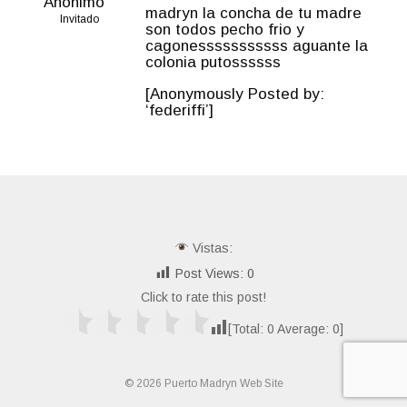
Anónimo
madryn la concha de tu madre
Invitado
son todos pecho frio y
cagonesssssssssss aguante la
colonia putossssss
[Anonymously Posted by:
‘federiffi’]
Vistas:
Post Views:
0
Click to rate this post!
[Total:
0
Average:
0
]
© 2026 Puerto Madryn Web Site