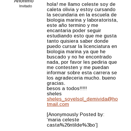
Anónimo
hola! me llamo celeste soy de
Invitado
caleta olivia y estoy cursando
la secundaria en la escuela de
biologia marina y laboratorista,
este año termino y me
encantaria poder seguir
estudiando esto que me gusta
tanto quisiera saber donde
puedo cursar la licenciatura en
biologia marina ya que he
buscado y no he encontrado
nada, por favor les pediria que
me contesten y me puedan
informar sobre esta carrera se
los agradeceria mucho. bueno
gracias.
besos a todos!!!!!
sheles
sheles_soyelsol_demivida@ho
tmail.com
[Anonymously Posted by:
‘maria celeste
casta%26ntilde%3bo’]