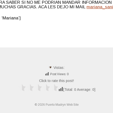
ERA SABER SI NO ME PODRIAN MANDAR INFORMACION 
MUCHAS GRACIAS. ACA LES DEJO MI MAIL
mariana_san
 ‘Mariana’]
Vistas:
Post Views:
0
Click to rate this post!
[Total:
0
Average:
0
]
© 2026 Puerto Madryn Web Site