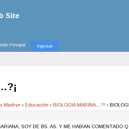
 Site
Web Principal
Ingresar
…?¡
to Madryn
›
Educación
›
BIOLOGIA MARINA…?!
›
BIOLOG
MARIANA, SOY DE BS. AS. Y ME HABIAN COMENTADO 