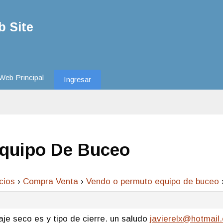
 Site
Web Principal
Ingresar
quipo De Buceo
cios
›
Compra Venta
›
Vendo o permuto equipo de buceo
aje seco es y tipo de cierre. un saludo
javierelx@hotmail