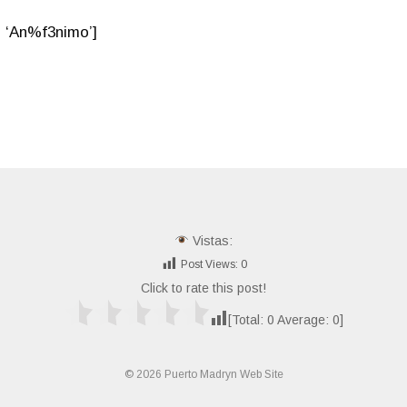
 ‘An%f3nimo’]
Vistas:
Post Views:
0
Click to rate this post!
[Total:
0
Average:
0
]
© 2026 Puerto Madryn Web Site