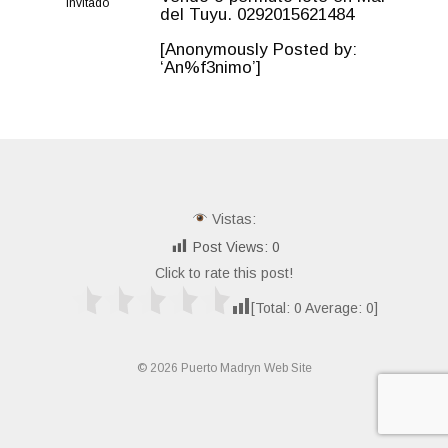
Invitado
del Tuyu. 0292015621484
[Anonymously Posted by:
‘An%f3nimo’]
Vistas:
Post Views:
0
Click to rate this post!
[Total:
0
Average:
0
]
© 2026 Puerto Madryn Web Site