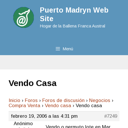
Puerto Madryn Web
Site
Hogar de la Ballena Franca Austral
Menú
Vendo Casa
Inicio
›
Foros
›
Foros de discusión
›
Negocios
›
Compra Venta
›
Vendo casa
›
Vendo casa
febrero 19, 2006 a las 4:31 pm
#7249
Anónimo
Vendo o permuto lote en Mar